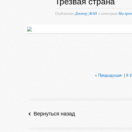
Трезвая страна
Опубликовал
Доктор_ЖАН
в категорию
Мы прот
« Предыдущая
|
9
1
Вернуться назад