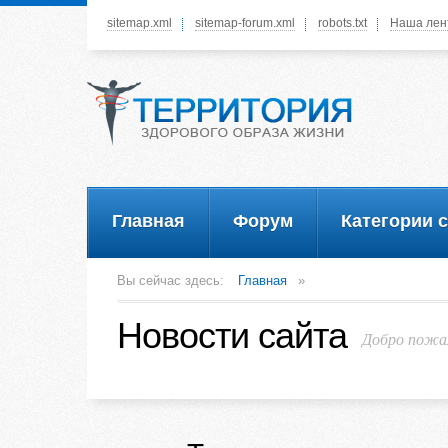
sitemap.xml
sitemap-forum.xml
robots.txt
Наша лен
Системное меню
У вас нет прав просматривать данное меню,
пожалуйста, войдите на сайт под своим
логином или зарегестрируйтесь! Это позволит
вам пользоваться всеми функциями нашего
сайта
Главная
Форум
Категории 
Вы сейчас здесь:
Главная
»
Новости сайта
Добро пожал