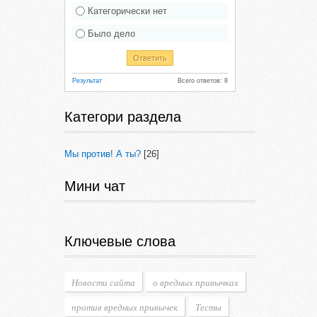
Категорически нет
Было дело
Результат
Всего ответов: 8
Категори раздела
Мы против! А ты?
[26]
Мини чат
Ключевые слова
Новости сайта
о вредных привычках
против вредных привычек
Тесты