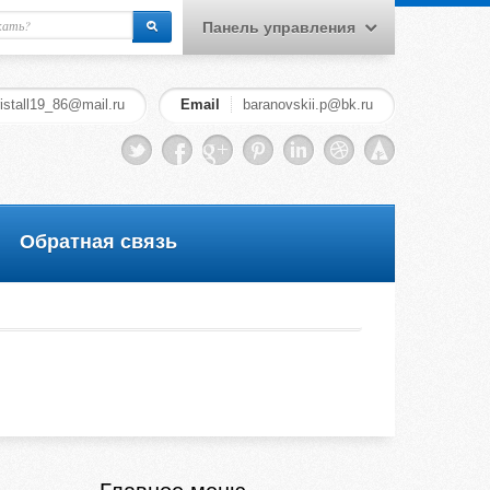
Панель управления
Меню пользователя
ristall19_86@mail.ru
Email
baranovskii.p@bk.ru
Вход на сайт
Регистрация
Обратная связь