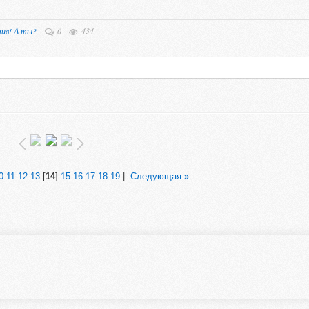
434
ив! А ты?
0
0
11
12
13
[
14
]
15
16
17
18
19
|
Следующая »