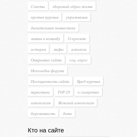
Советы
здоровый образ жизни
против курения
упражнения
дыхательная гимнастика
заявка в команду
О проекте
история
мифы
алкоголь
Открытие сайта
соц. опрос
Неполадки форума
Посещаемость сайта
Вред курения
наркотики
TOP-20
о сигаретах
алкоголизм
Женский алкоголизм
беременность
дети
Кто на сайте