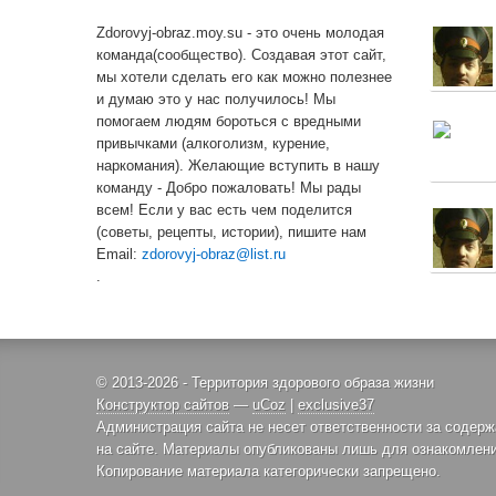
Zdorovyj-obraz.moy.su - это очень молодая
команда(сообщество). Создавая этот сайт,
мы хотели сделать его как можно полезнее
и думаю это у нас получилось! Мы
помогаем людям бороться с вредными
привычками (алкоголизм, курение,
наркомания). Желающие вступить в нашу
команду - Добро пожаловать! Мы рады
всем! Если у вас есть чем поделится
(советы, рецепты, истории), пишите нам
Email:
zdorovyj-obraz@list.ru
.
© 2013-2026 - Территория здорового образа жизни
Конструктор сайтов
—
uCoz
|
exclusive37
Администрация сайта не несет ответственности за содер
на сайте. Материалы опубликованы лишь для ознакомлени
Копирование материала категорически запрещено.