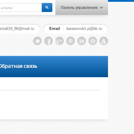
Панель управления
Меню пользователя
ristall19_86@mail.ru
Email
baranovskii.p@bk.ru
Вход на сайт
Регистрация
Обратная связь