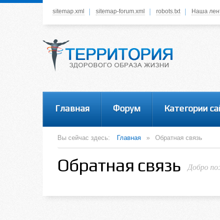
sitemap.xml
sitemap-forum.xml
robots.txt
Наша лен
Системное меню
У вас нет прав просматривать данное меню,
пожалуйста, войдите на сайт под своим
логином или зарегестрируйтесь! Это позволит
вам пользоваться всеми функциями нашего
сайта
Главная
Форум
Категории са
Вы сейчас здесь:
Главная
»
Обратная связь
Обратная связь
Добро по