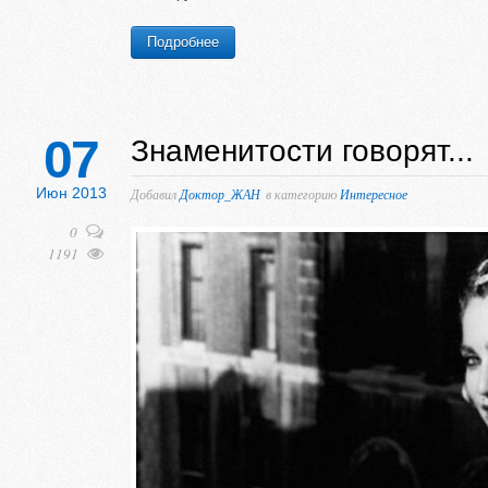
Подробнее
07
Знаменитости говорят...
Июн 2013
Добавил
Доктор_ЖАН
в категорию
Интересное
0
1191