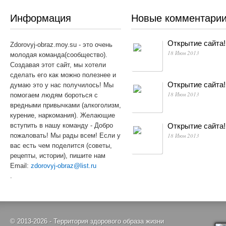
Информация
Новые комментари
Открытие сайта!
Zdorovyj-obraz.moy.su - это очень
18 Июн 2013
молодая команда(сообщество).
Создавая этот сайт, мы хотели
сделать его как можно полезнее и
Открытие сайта!
думаю это у нас получилось! Мы
18 Июн 2013
помогаем людям бороться с
вредными привычками (алкоголизм,
курение, наркомания). Желающие
вступить в нашу команду - Добро
Открытие сайта!
пожаловать! Мы рады всем! Если у
18 Июн 2013
вас есть чем поделится (советы,
рецепты, истории), пишите нам
Email:
zdorovyj-obraz@list.ru
.
© 2013-2026 - Территория здорового образа жизни