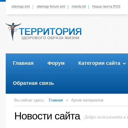
sitemap.xml
sitemap-forum.xml
robots.txt
Наша лента RSS
Системное меню
Немного о 
У вас нет прав просматривать
данное меню, пожалуйста, войдите
на сайт под своим логином или
зарегестрируйтесь! Это позволит
вам пользоваться всеми
функциями нашего сайта
Главная
Форум
Категории сайта
пройти регистрац
Обратная связь
Вы сейчас здесь:
Главная
»
Архив материалов
Новости сайта
Добро пожаловать к 