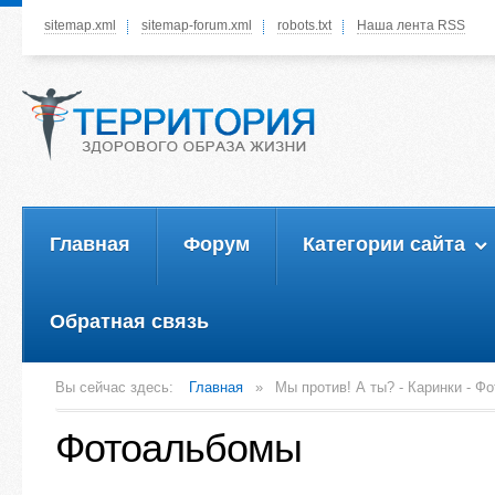
sitemap.xml
sitemap-forum.xml
robots.txt
Наша лента RSS
Системное меню
Немного о 
У вас нет прав просматривать
данное меню, пожалуйста, войдите
на сайт под своим логином или
зарегестрируйтесь! Это позволит
вам пользоваться всеми
функциями нашего сайта
Главная
Форум
Категории сайта
пройти регистрац
Обратная связь
Вы сейчас здесь:
Главная
»
Мы против! А ты? - Каринки - Ф
Фотоальбомы